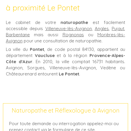
à proximité Le Pontet
Le cabinet de votre
naturopathe
est facilement
accessible depuis
Villeneuve-lès-Avignon
,
Angles
,
Pujaut
,
Barbentane
mais aussi
Rognonas
ou
Morières-lès-
Avignon
pour une consultation de naturopathie.
La ville du
Pontet
, de code postal 84130, appartient au
département
Vaucluse
et à la région
Provence-Alpes-
Côte d'Azur
. En 2010, la ville comptait 16731 habitants.
Avignon, Sorgues, Villeneuve-lès-Avignon, Vedène ou
Châteaurenard entourent
Le Pontet
.
Naturopathe et Réflexologue à Avignon
Pour toute demande ou interrogation appelez-moi ou
prenez contact via le formulaire de ce site.