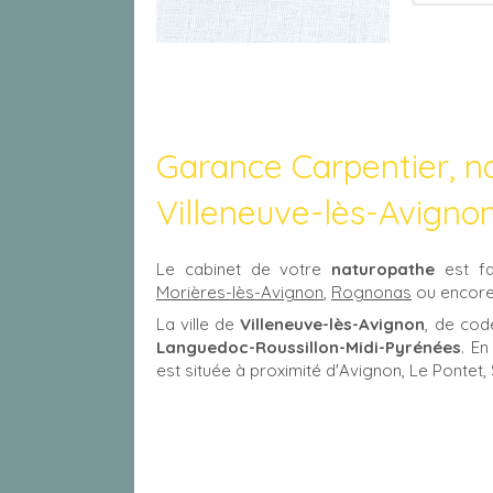
Garance Carpentier, n
Villeneuve-lès-Avigno
Le cabinet de votre
naturopathe
est fa
Morières-lès-Avignon
,
Rognonas
ou encor
La ville de
Villeneuve-lès-Avignon
, de cod
Languedoc-Roussillon-Midi-Pyrénées
. En
est située à proximité d'Avignon, Le Ponte