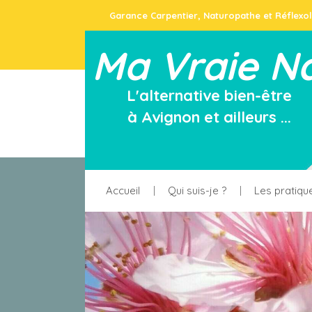
Garance Carpentier, Naturopathe et Réflexo
Ma Vraie N
L'alternative bien-être
à Avignon et ailleurs ...
Accueil
Qui suis-je ?
Les pratiqu