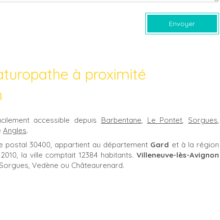
Envoyer
aturopathe à proximité
n
cilement accessible depuis
Barbentane
,
Le Pontet
,
Sorgues
,
e
Angles
.
e postal 30400, appartient au département
Gard
et à la région
 2010, la ville comptait 12384 habitants.
Villeneuve-lès-Avignon
t, Sorgues, Vedène ou Châteaurenard.