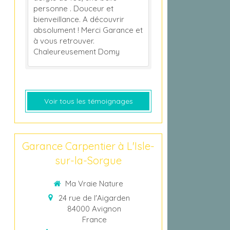
personne . Douceur et
bienveillance. A découvrir
absolument ! Merci Garance et
à vous retrouver.
Chaleureusement Domy
Voir tous les témoignages
Garance Carpentier à L'Isle-
sur-la-Sorgue
Ma Vraie Nature
24 rue de l'Aigarden
84000
Avignon
France