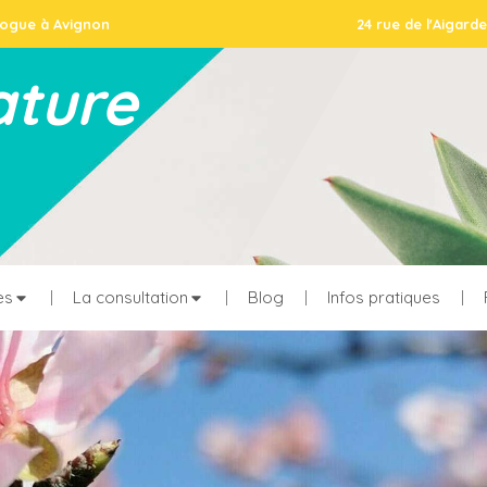
logue à Avignon
24 rue de l'Aigar
ature
es
La consultation
Blog
Infos pratiques