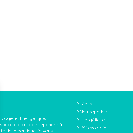
Bilans
Naturopathie
xologie et Energétique.
Energétique
 espace conçu pour répondre à
Réflexologie
te de la boutique, je vous