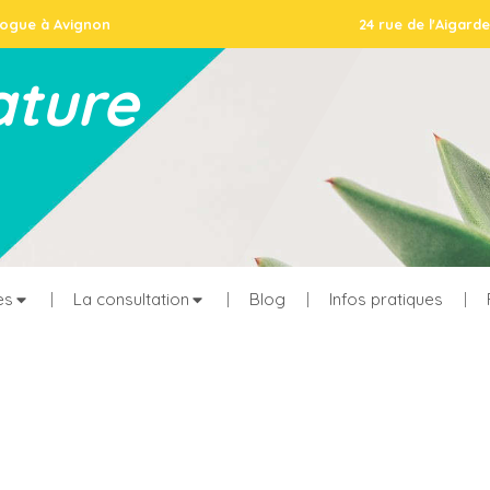
logue à Avignon
24 rue de l'Aigar
ature
es
La consultation
Blog
Infos pratiques