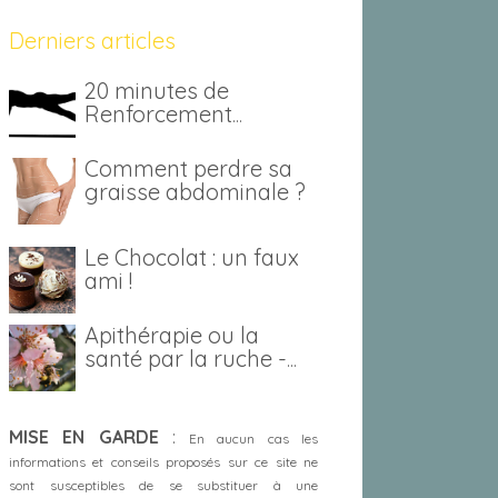
Derniers articles
20 minutes de
Renforcement
Musculaire quotidien :
Quels bénéfices
Comment perdre sa
santé?
graisse abdominale ?
Le Chocolat : un faux
ami !
Apithérapie ou la
santé par la ruche -
Partie 2
MISE EN GARDE
:
En aucun cas les
informations et conseils proposés sur ce site ne
sont susceptibles de se substituer à une