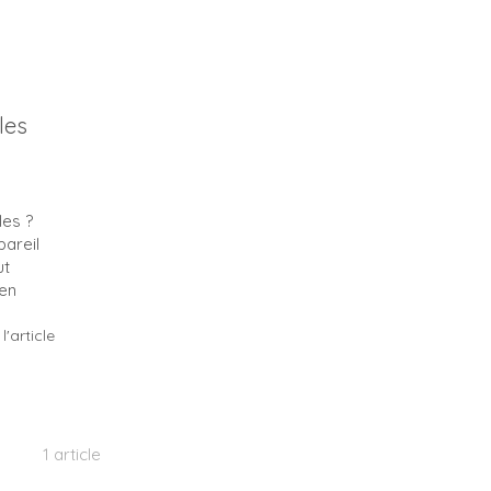
les
les ?
pareil
ut
 en
 l'article
1 article