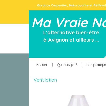
Garance Carpentier, Naturopathe et Réflexo
Ma Vraie N
L'alternative bien-être
à Avignon et ailleurs ...
Accueil
Qui suis-je ?
Les pratiqu
Ventilation