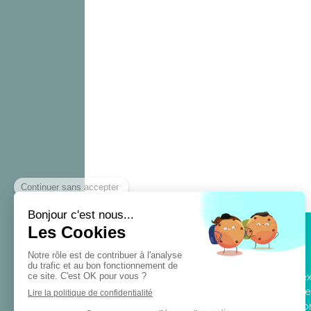
Ma vraie Nature
Je suis spécialisée en Naturopathie, Réfle
Je reçois à Avignon Intra-muros dans un
tous vos besoins bien-être. Poussez la por